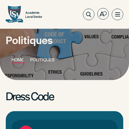
Académie
Open
Ope
Laval Senior
the
site
accessibilit
navig
toolbar.
Politiques
HOME
POLITIQUES
Dress Code