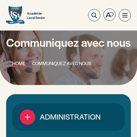
Académie
Open
Ope
Laval Senior
the
site
accessibilit
navig
toolbar.
Communiquez avec nous
HOME
COMMUNIQUEZ AVEC NOUS
ADMINISTRATION