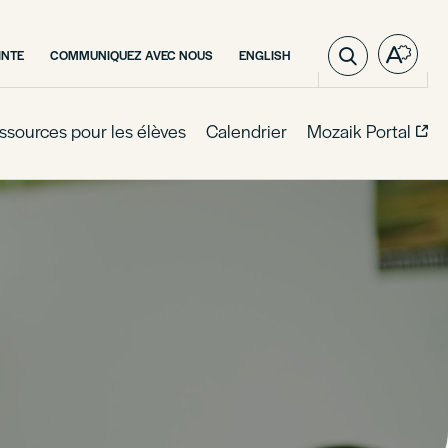
VISIT
INTE
COMMUNIQUEZ AVEC NOUS
ENGLISH
Open
PAGE
the
IN:
access
ENGLISH.
toolba
ssources pour les élèves
Calendrier
Mozaik Portal